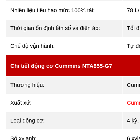
Nhiên liệu tiêu hao mức 100% tải:
78 L/
Thời gian ổn định tần số và điện áp:
Tối đ
Chế độ vận hành:
Tự đ
Chi tiết động cơ Cummins NTA855-G7
Thương hiệu:
Cum
Xuất xứ:
Cumm
Loại động cơ:
4 kỳ,
Số xylanh:
6 xy