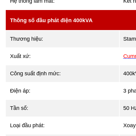
Hệ thống làm mát:
Két n
Thông số đầu phát điện 400kVA
Thương hiệu:
Stam
Xuất xứ:
Cumm
Công suất định mức:
400k
Điện áp:
3 ph
Tần số:
50 H
Loại đầu phát:
Xoay 