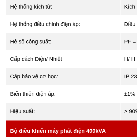
Hệ thống kích từ:
Kích 
Hệ thống điều chỉnh điện áp:
Điều
Hệ số công suất:
PF =
Cấp cách Điện/ Nhiệt
H/ H
Cấp bảo vệ cơ học:
IP 23
Biến thiên điện áp:
±1% 
Hiệu suất:
> 90
Bộ điều khiển máy phát điện 400kVA