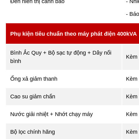
Đèn hiển thị cảnh báo
- Nhi
- Báo
Phụ kiện tiêu chuẩn theo máy phát điện 400kVA
Bình Ắc Quy + Bộ sạc tự động + Dây nối
Kèm 
bình
Ống xả giảm thanh
Kèm 
Cao su giảm chấn
Kèm 
Nước giải nhiệt + Nhớt chạy máy
Kèm 
Bộ lọc chính hãng
Kèm 