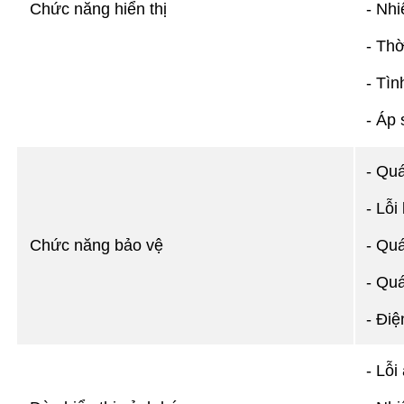
Chức năng hiển thị
- Nhi
- Thờ
- Tìn
- Áp 
- Quá
- Lỗi
Chức năng bảo vệ
- Quá
- Quá
- Điệ
- Lỗi