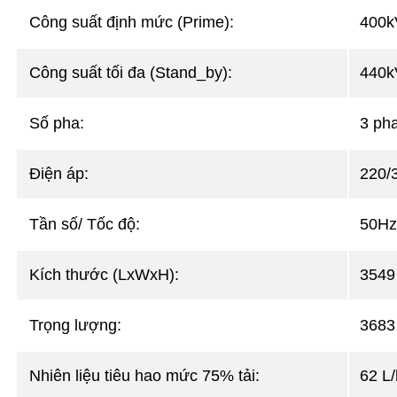
Công suất định mức (Prime):
400k
Công suất tối đa (Stand_by):
440k
Số pha:
3 pha
Điện áp:
220/
Tần số/ Tốc độ:
50Hz
Kích thước (LxWxH):
3549
Trọng lượng:
3683
Nhiên liệu tiêu hao mức 75% tải:
62 L/