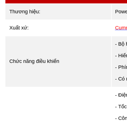
Thương hiệu:
Pow
Xuất xứ:
Cumm
- Bộ 
- Hiể
Chức năng điều khiển
- Phí
- Có
- Điệ
- Tốc
- Côn