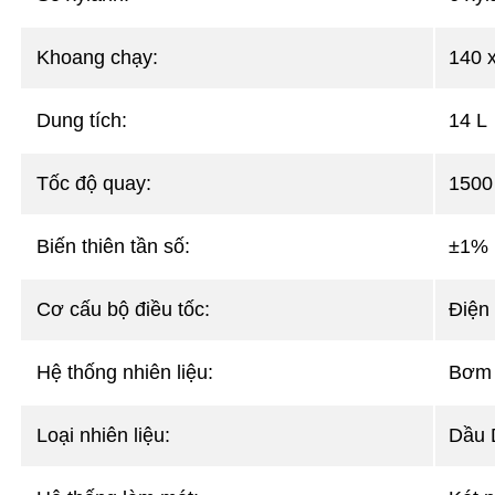
Khoang chạy:
140 
Dung tích:
14 L
Tốc độ quay:
150
Biến thiên tần số:
±1% k
Cơ cấu bộ điều tốc:
Điện 
Hệ thống nhiên liệu:
Bơm c
Loại nhiên liệu:
Dầu 