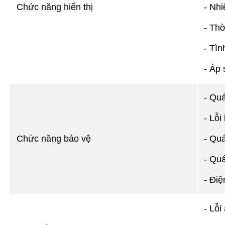
Chức năng hiển thị
- Nhi
- Thờ
- Tìn
- Áp 
- Quá
- Lỗi
Chức năng bảo vệ
- Quá
- Quá
- Điệ
- Lỗi