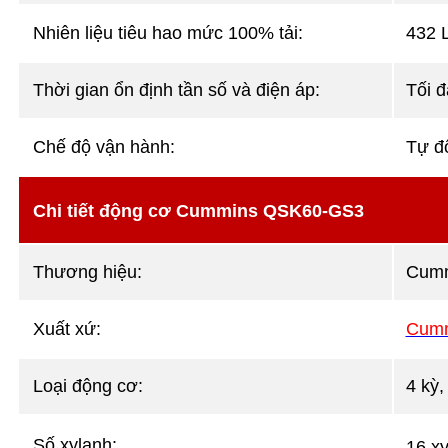
Nhiên liệu tiêu hao mức 100% tải:
432 
Thời gian ổn định tần số và điện áp:
Tối đ
Chế độ vận hành:
Tự đ
Chi tiết động cơ Cummins QSK60-GS3
Thương hiệu:
Cum
Xuất xứ:
Cumm
Loại động cơ:
4 kỳ,
Số xylanh:
16 x