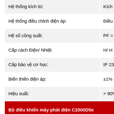
Hệ thống kích từ:
Kích 
Hệ thống điều chỉnh điện áp:
Điều
Hệ số công suất:
PF =
Cấp cách Điện/ Nhiệt
H/ H
Cấp bảo vệ cơ học:
IP 23
Biến thiên điện áp:
±1% 
Hiệu suất:
> 90
Bộ điều khiển máy phát điện C2000D5e