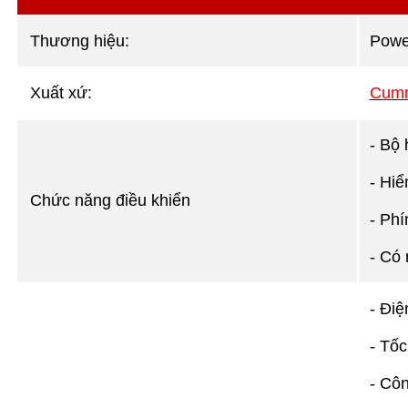
Thương hiệu:
Pow
Xuất xứ:
Cumm
- Bộ 
- Hiể
Chức năng điều khiển
- Phí
- Có
- Điệ
- Tốc
- Côn