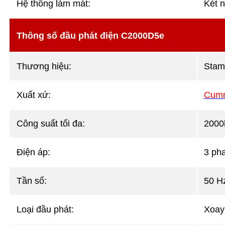
Hệ thống làm mát:
Két n
Thông số đầu phát điện C2000D5e
Thương hiệu:
Stam
Xuất xứ:
Cumm
Công suất tối đa:
2000
Điện áp:
3 ph
Tần số:
50 H
Loại đầu phát:
Xoay 