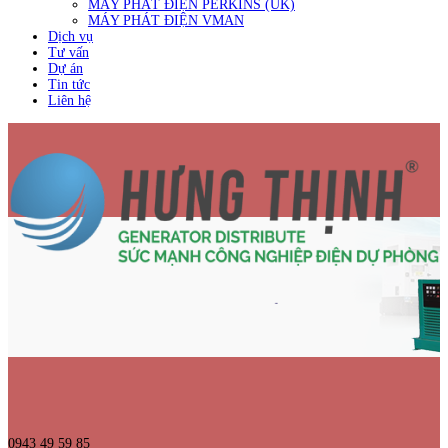
MÁY PHÁT ĐIỆN PERKINS (UK)
MÁY PHÁT ĐIỆN VMAN
Dịch vụ
Tư vấn
Dự án
Tin tức
Liên hệ
0943 49 59 85