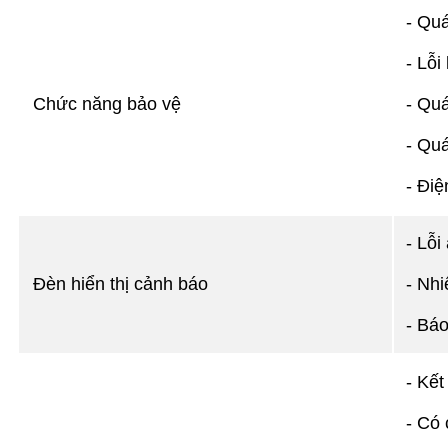
- Quá
- Lỗi
Chức năng bảo vệ
- Quá
- Quá
- Điệ
- Lỗi
Đèn hiển thị cảnh báo
- Nhi
- Báo
- Kết
- Có 