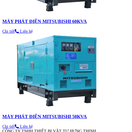
MÁY PHÁT ĐIỆN MITSUBISHI 60KVA
Chi tiết
Liên hệ
MÁY PHÁT ĐIỆN MITSUBISHI 50KVA
Chi tiết
Liên hệ
CÔNG TY TNHH THIẾT BỊ VẬT TƯ HƯNG THỊNH