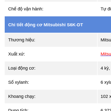
Chế độ vận hành:
Tự đ
Chi tiết động cơ Mitsubishi S6K-DT
Thương hiệu:
Mitsu
Xuất xứ:
Mitsu
Loại động cơ:
4 kỳ,
Số xylanh:
6 xy
Khoang chạy:
102 
Dung tích:
6.37