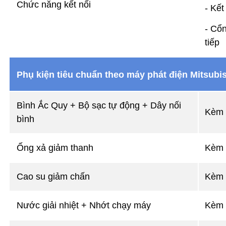
Chức năng kết nối
- Kết
- Cổn
tiếp
Phụ kiện tiêu chuẩn theo máy phát điện Mitsubi
Bình Ắc Quy + Bộ sạc tự động + Dây nối
Kèm 
bình
Ống xả giảm thanh
Kèm 
Cao su giảm chấn
Kèm 
Nước giải nhiệt + Nhớt chạy máy
Kèm 