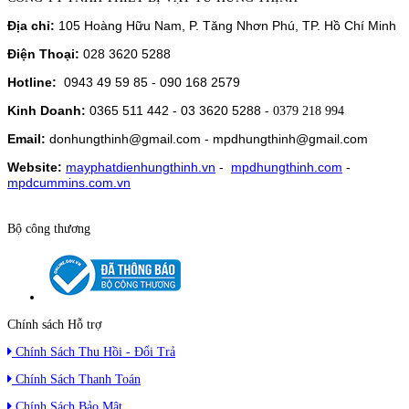
Địa chỉ:
105 Hoàng Hữu Nam, P. Tăng Nhơn Phú, TP. Hồ Chí Minh
Điện Thoại:
028 3620 5288
Hotline:
0943 49 59 85 - 090 168 2579
Kinh Doanh:
0365 511 442 -
03 3620 5288 -
0379 218 994
Email:
donhungthinh@gmail.com
-
mpdhungthinh@gmail.com
Website:
mayphatdienhungthinh.vn
-
mpdhungthinh.com
-
mpdcummins.com.vn
Bộ công thương
Chính sách Hỗ trợ
Chính Sách Thu Hồi - Đổi Trả
Chính Sách Thanh Toán
Chính Sách Bảo Mật