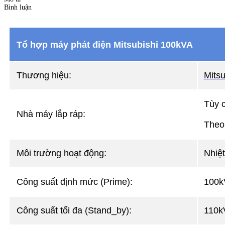
Bình luận
Tổ hợp máy phát điện Mitsubishi 100kVA
Thương hiệu:
Mitsu
Tùy 
Nhà máy lắp ráp:
Theo
Môi trường hoạt động:
Nhiệt
Công suất định mức (Prime):
100k
Công suất tối đa (Stand_by):
110k