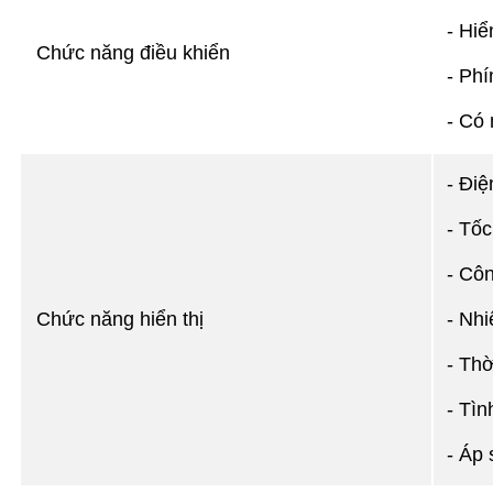
- Hiể
Chức năng điều khiển
- Phí
- Có
- Điệ
- Tốc
- Côn
Chức năng hiển thị
- Nhi
- Thờ
- Tìn
- Áp 