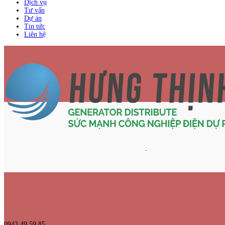
Dịch vụ
Tư vấn
Dự án
Tin tức
Liên hệ
0943 49 59 85